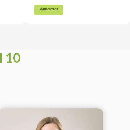
аться
Записаться
 10