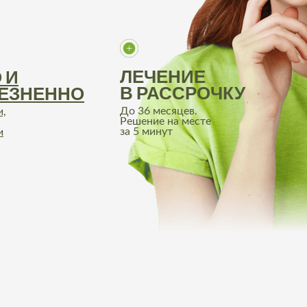
ЛЕЧЕНИЕ
 И
В РАССРОЧКУ
ЕЗНЕННО
До 36 месяцев.
и,
Решение на месте
за 5 минут
и